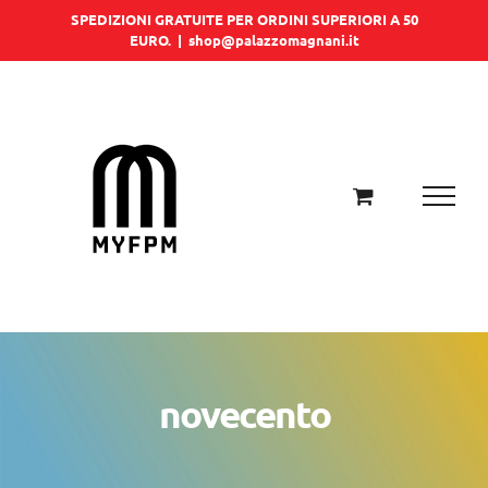
Salta
SPEDIZIONI GRATUITE PER ORDINI SUPERIORI A 50
EURO.
|
shop@palazzomagnani.it
al
contenuto
novecento