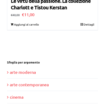
Le virtù della passione. La collezione
Charlott e Tistou Kerstan
Il
Il
€
11,00
€
40,00
prezzo
prezzo
Aggiungi al carrello
Dettagli
originale
attuale
era:
è:
€40,00.
€11,00.
Sfoglia per argomento
arte moderna
arte contemporanea
cinema