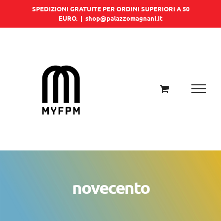
Salta
SPEDIZIONI GRATUITE PER ORDINI SUPERIORI A 50
EURO.
|
shop@palazzomagnani.it
al
contenuto
novecento