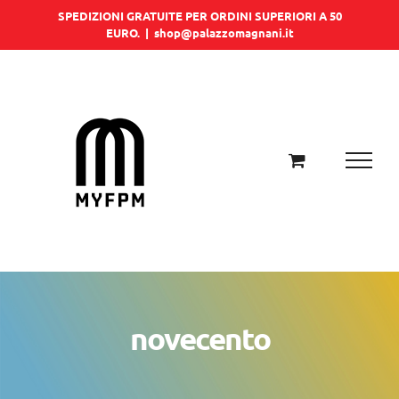
Salta
SPEDIZIONI GRATUITE PER ORDINI SUPERIORI A 50
EURO.
|
shop@palazzomagnani.it
al
contenuto
novecento