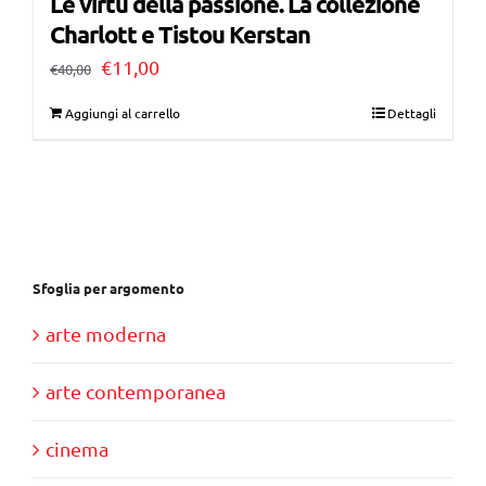
Le virtù della passione. La collezione
Charlott e Tistou Kerstan
Il
Il
€
11,00
€
40,00
prezzo
prezzo
Aggiungi al carrello
Dettagli
originale
attuale
era:
è:
€40,00.
€11,00.
Sfoglia per argomento
arte moderna
arte contemporanea
cinema