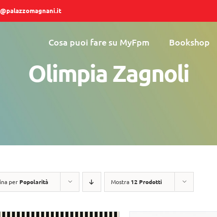
@palazzomagnani.it
Cosa puoi fare su MyFpm
Bookshop
Olimpia Zagnoli
ina per
Popolarità
Mostra
12 Prodotti