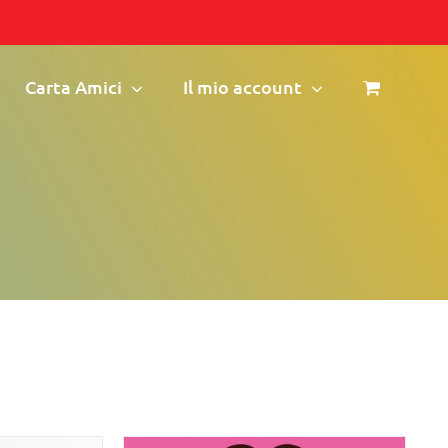
Carta Amici
Il mio account