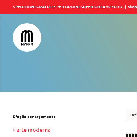
Salta
SPEDIZIONI GRATUITE PER ORDINI SUPERIORI A 50 EURO.
|
shop
al
contenuto
Ord
Sfoglia per argomento
arte moderna