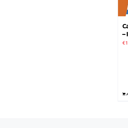
Ca
– 
€
1
A