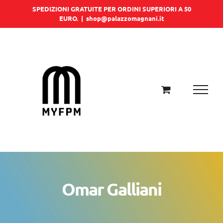
Salta
SPEDIZIONI GRATUITE PER ORDINI SUPERIORI A 50
EURO.
|
shop@palazzomagnani.it
al
contenuto
Omar Galliani