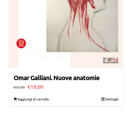
Omar Galliani. Nuove anatomie
Il
Il
€
19,00
€
27,00
prezzo
prezzo
Aggiungi al carrello
Dettagli
originale
attuale
era:
è:
€27,00.
€19,00.