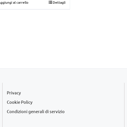
ggiungi al carrello
Dettagli
originale
attuale
era:
è:
€27,00.
€19,00.
Privacy
Cookie Policy
Condizioni generali di servizio