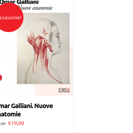
ccasione!
ar Galliani. Nuove
natomie
Il
Il
€
19,00
,00
prezzo
prezzo