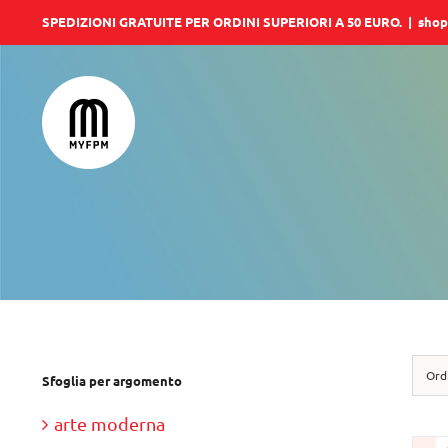
Salta
SPEDIZIONI GRATUITE PER ORDINI SUPERIORI A 50 EURO.
|
shop
al
contenuto
Ord
Sfoglia per argomento
arte moderna