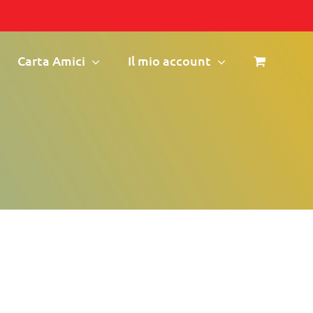
Carta Amici
Il mio account