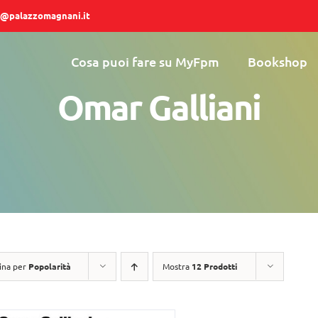
@palazzomagnani.it
Cosa puoi fare su MyFpm
Bookshop
Omar Galliani
ina per
Popolarità
Mostra
12 Prodotti