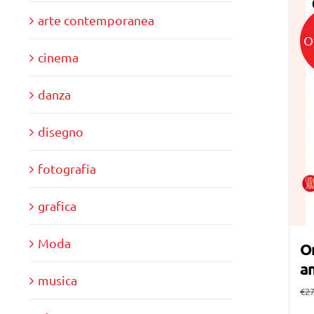
arte contemporanea
O
cinema
danza
disegno
fotografia
grafica
Moda
Om
a
musica
€
27