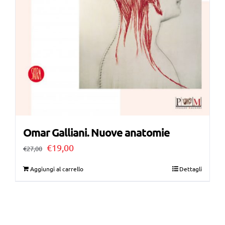
Omar Galliani. Nuove anatomie
Il
Il
€
19,00
€
27,00
prezzo
prezzo
Aggiungi al carrello
Dettagli
originale
attuale
era:
è:
€27,00.
€19,00.