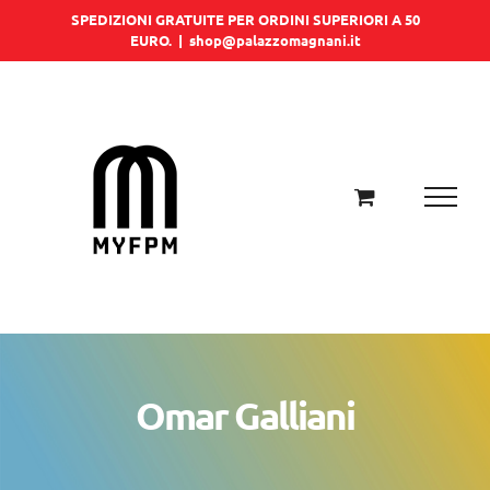
Salta
SPEDIZIONI GRATUITE PER ORDINI SUPERIORI A 50
EURO.
|
shop@palazzomagnani.it
al
contenuto
Omar Galliani