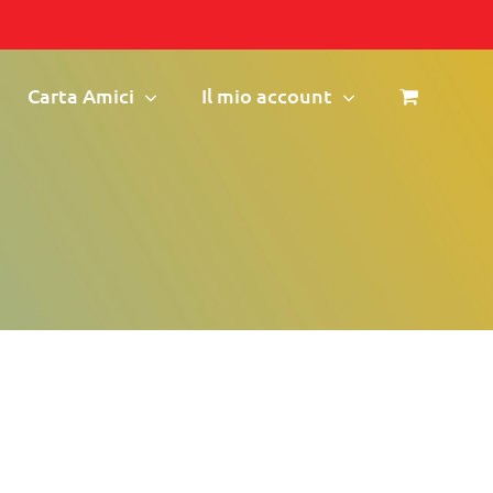
Carta Amici
Il mio account