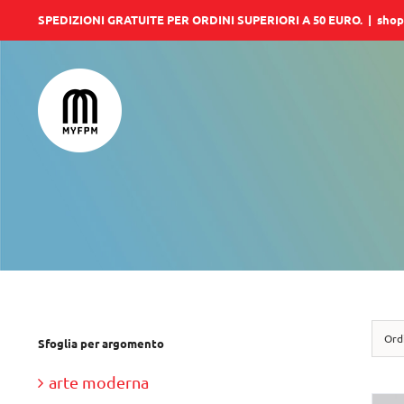
Salta
SPEDIZIONI GRATUITE PER ORDINI SUPERIORI A 50 EURO.
|
shop
al
contenuto
Ord
Sfoglia per argomento
arte moderna