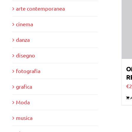
arte contemporanea
cinema
danza
disegno
O
fotografia
R
€
2
grafica
A
Moda
musica