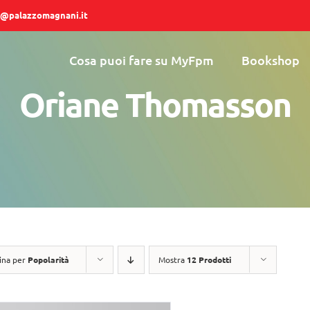
@palazzomagnani.it
Cosa puoi fare su MyFpm
Bookshop
Oriane Thomasson
ina per
Popolarità
Mostra
12 Prodotti