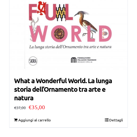
What a Wonderful World. La lunga
storia dell’Ornamento tra arte e
natura
Il
Il
€
35,00
€
37,00
prezzo
prezzo
Aggiungi al carrello
Dettagli
originale
attuale
era:
è: