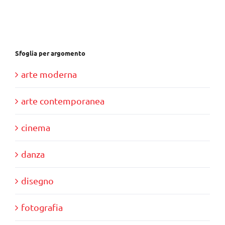
€37,00.
€35,00.
Sfoglia per argomento
arte moderna
arte contemporanea
cinema
danza
disegno
fotografia