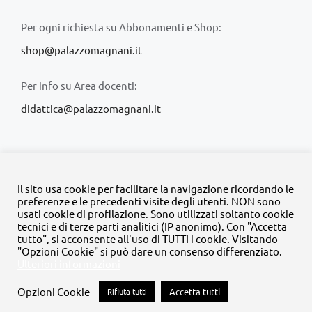
Per ogni richiesta su Abbonamenti e Shop:
shop@palazzomagnani.it
Per info su Area docenti:
didattica@palazzomagnani.it
Il sito usa cookie per facilitare la navigazione ricordando le
preferenze e le precedenti visite degli utenti. NON sono
usati cookie di profilazione. Sono utilizzati soltanto cookie
© Copyright 2020 -
2026 | Tutti i diritti riservati | MyFpm è un
tecnici e di terze parti analitici (IP anonimo). Con "Accetta
progetto della
Fondazione Palazzo Magnani
tutto", si acconsente all'uso di TUTTI i cookie. Visitando
"Opzioni Cookie" si può dare un consenso differenziato.
Ulteriori informazioni
Facebook
Instagram
Twitter
LinkedIn
YouTube
Opzioni Cookie
Rifiuta tutti
Accetta tutti