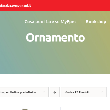
@palazzomagnani.it
Cosa puoi fare su MyFpm
Bookshop
Ornamento
ina per
Ordine predefinito
Mostra
12 Prodotti