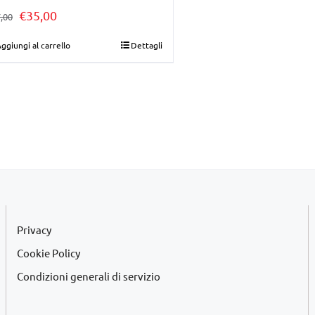
Il
Il
€
35,00
,00
prezzo
prezzo
ggiungi al carrello
Dettagli
originale
attuale
era:
è:
€37,00.
€35,00.
Privacy
Cookie Policy
Condizioni generali di servizio