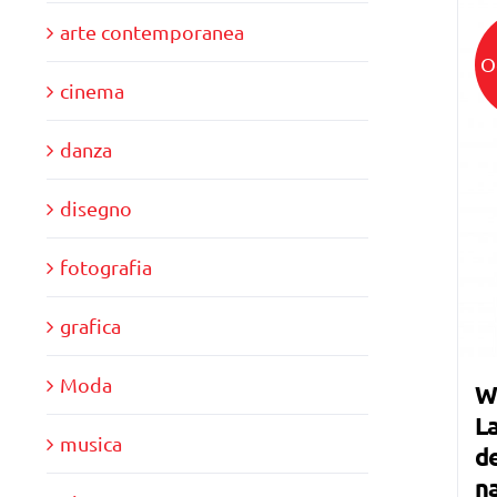
arte contemporanea
O
cinema
danza
disegno
fotografia
grafica
Moda
W
La
musica
de
n