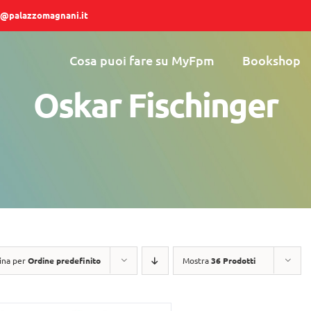
@palazzomagnani.it
Cosa puoi fare su MyFpm
Bookshop
Oskar Fischinger
ina per
Ordine predefinito
Mostra
36 Prodotti