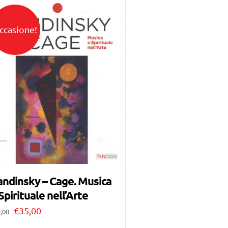
ccasione!
ndinsky – Cage. Musica
Spirituale nell’Arte
Il
Il
€
35,00
,00
prezzo
prezzo