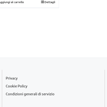
ggiungi al carrello
Dettagli
originale
attuale
era:
è:
€39,00.
€35,00.
Privacy
Cookie Policy
Condizioni generali di servizio