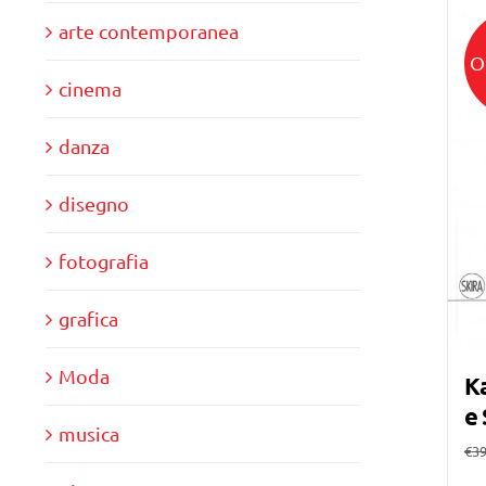
arte contemporanea
O
cinema
danza
disegno
fotografia
grafica
Moda
Ka
e 
musica
€
39