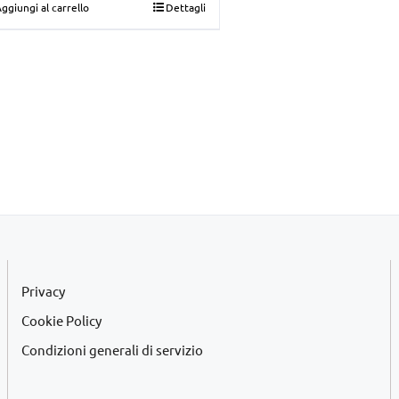
ggiungi al carrello
Dettagli
originale
attuale
era:
è:
€39,00.
€35,00.
Privacy
Cookie Policy
Condizioni generali di servizio