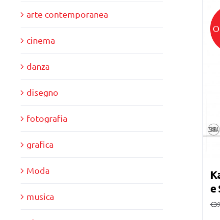
arte contemporanea
O
cinema
danza
disegno
fotografia
grafica
Moda
Ka
e 
musica
€
39