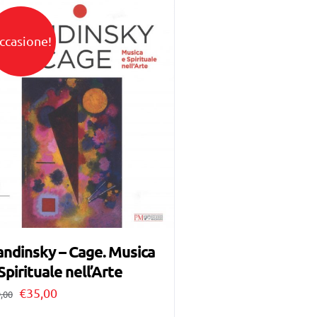
ccasione!
ndinsky – Cage. Musica
Spirituale nell’Arte
Il
Il
€
35,00
,00
prezzo
prezzo