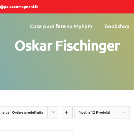
@palazzomagnani.it
Cosa puoi fare su MyFpm
Bookshop
Oskar Fischinger
ina per
Ordine predefinito
Mostra
12 Prodotti