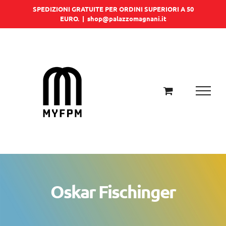
Salta
SPEDIZIONI GRATUITE PER ORDINI SUPERIORI A 50
EURO.
|
shop@palazzomagnani.it
al
contenuto
Oskar Fischinger