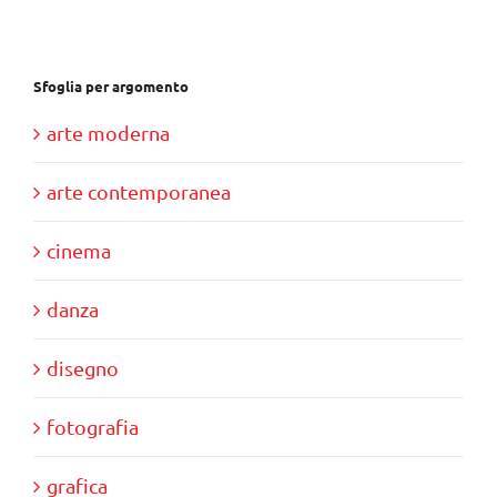
€39,00.
€35,00.
Sfoglia per argomento
arte moderna
arte contemporanea
cinema
danza
disegno
fotografia
grafica