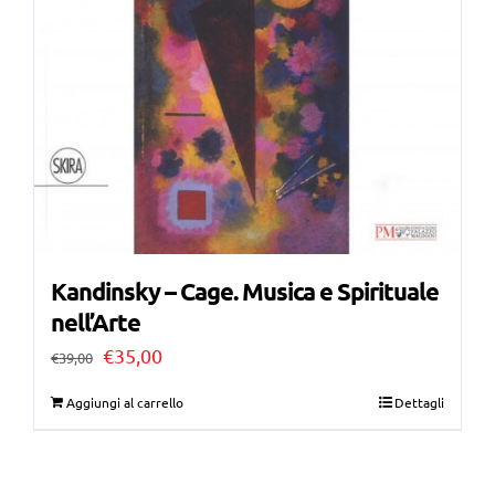
Kandinsky – Cage. Musica e Spirituale
nell’Arte
Il
Il
€
35,00
€
39,00
prezzo
prezzo
Aggiungi al carrello
Dettagli
originale
attuale
era:
è: