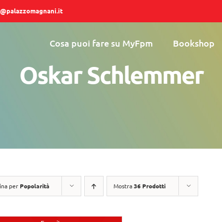
@palazzomagnani.it
Cosa puoi fare su MyFpm
Bookshop
Oskar Schlemmer
ina per
Popolarità
Mostra
36 Prodotti