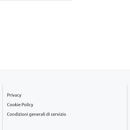
era:
è:
€45,00.
€42,00.
Privacy
Cookie Policy
Condizioni generali di servizio