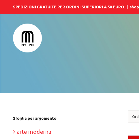
Salta
SPEDIZIONI GRATUITE PER ORDINI SUPERIORI A 50 EURO.
|
shop
al
contenuto
Ord
Sfoglia per argomento
arte moderna