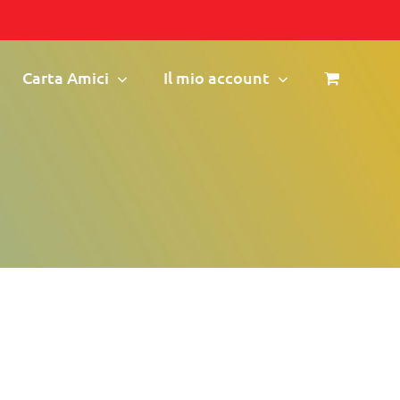
Carta Amici
Il mio account