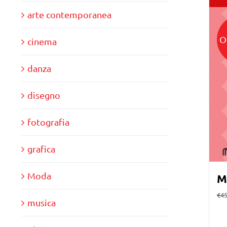
arte contemporanea
O
cinema
danza
disegno
fotografia
grafica
Moda
M
€
45
musica