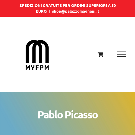
Salta
SPEDIZIONI GRATUITE PER ORDINI SUPERIORI A 50
EURO.
|
shop@palazzomagnani.it
al
contenuto
Pablo Picasso