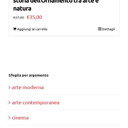
storia dell’Ornamento tra arte e
natura
Il
Il
€
35,00
€
37,00
prezzo
prezzo
Aggiungi al carrello
Dettagli
originale
attuale
era:
è:
€37,00.
€35,00.
Sfoglia per argomento
arte moderna
arte contemporanea
cinema