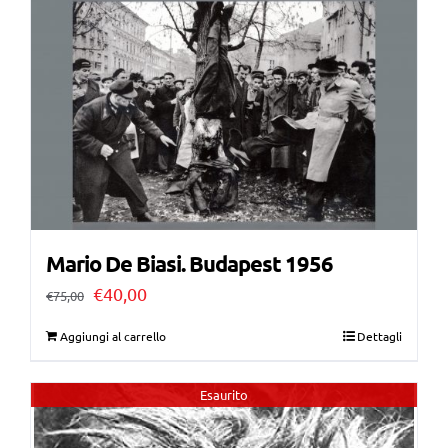
Mario De Biasi. Budapest 1956
Il
Il
€
40,00
€
75,00
prezzo
prezzo
Aggiungi al carrello
Dettagli
originale
attuale
era:
è:
Esaurito
€75,00.
€40,00.