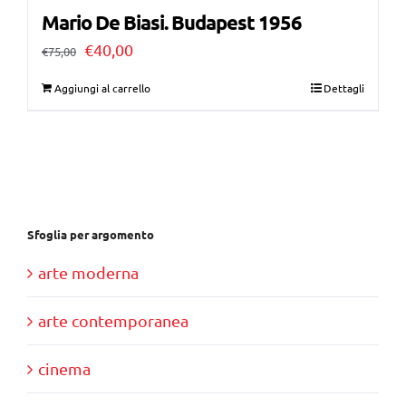
Mario De Biasi. Budapest 1956
Il
Il
€
40,00
€
75,00
prezzo
prezzo
Aggiungi al carrello
Dettagli
originale
attuale
era:
è:
€75,00.
€40,00.
Sfoglia per argomento
arte moderna
arte contemporanea
cinema