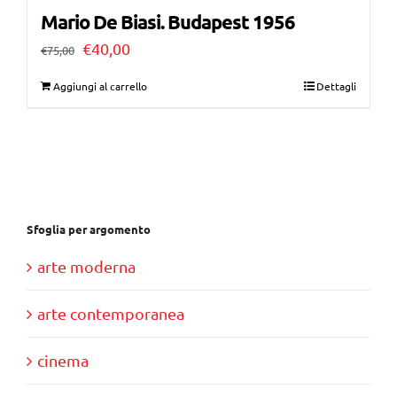
Mario De Biasi. Budapest 1956
Il
Il
€
40,00
€
75,00
prezzo
prezzo
Aggiungi al carrello
Dettagli
originale
attuale
era:
è:
€75,00.
€40,00.
Sfoglia per argomento
arte moderna
arte contemporanea
cinema