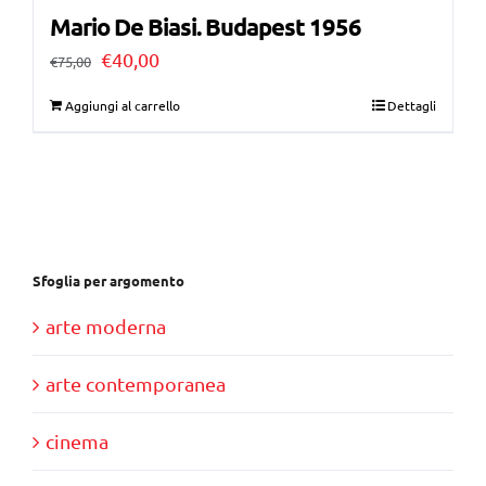
Mario De Biasi. Budapest 1956
Il
Il
€
40,00
€
75,00
prezzo
prezzo
Aggiungi al carrello
Dettagli
originale
attuale
era:
è:
€75,00.
€40,00.
Sfoglia per argomento
arte moderna
arte contemporanea
cinema