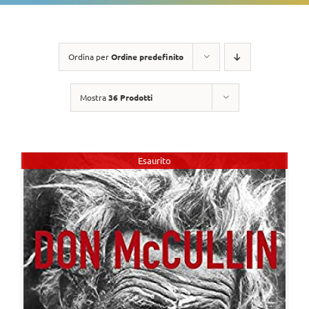
Ordina per
Ordine predefinito
Mostra
36 Prodotti
Esaurito