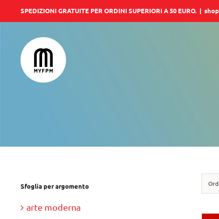
Salta
SPEDIZIONI GRATUITE PER ORDINI SUPERIORI A 50 EURO.
|
shop
al
contenuto
Ord
Sfoglia per argomento
arte moderna