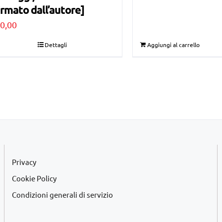
irmato dall’autore]
originale
attuale
0,00
era:
è:
€75,00.
€40,00.
Dettagli
Aggiungi al carrello
Privacy
Cookie Policy
Condizioni generali di servizio