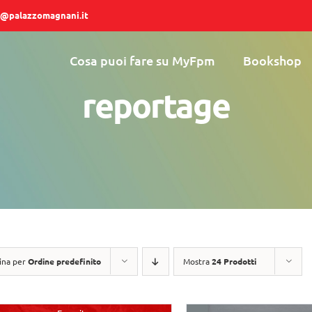
@palazzomagnani.it
Cosa puoi fare su MyFpm
Bookshop
reportage
ina per
Ordine predefinito
Mostra
24 Prodotti