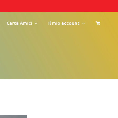
Carta Amici
Il mio account