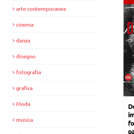
arte contemporanea
cinema
danza
disegno
fotografia
grafica
Moda
Do
im
musica
fo
p