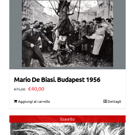
Mario De Biasi. Budapest 1956
Il
Il
€
40,00
€
75,00
prezzo
prezzo
Aggiungi al carrello
Dettagli
originale
attuale
era:
è:
Esaurito
€75,00.
€40,00.