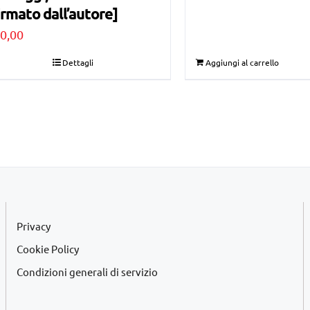
irmato dall’autore]
originale
attuale
0,00
era:
è:
€75,00.
€40,00.
Dettagli
Aggiungi al carrello
Privacy
Cookie Policy
Condizioni generali di servizio