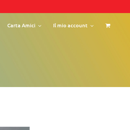
Carta Amici
Il mio account