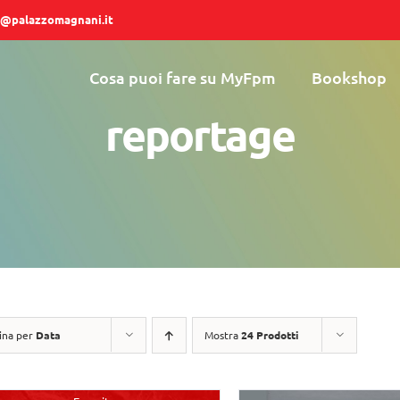
@palazzomagnani.it
Cosa puoi fare su MyFpm
Bookshop
reportage
ina per
Data
Mostra
24 Prodotti