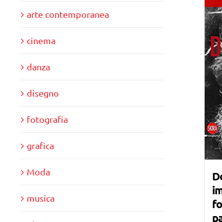
arte contemporanea
cinema
danza
disegno
fotografia
grafica
Moda
Do
im
musica
fo
p