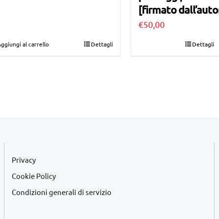
[firmato dall’auto
originale
attuale
€
50,00
era:
è:
€75,00.
€40,00.
ggiungi al carrello
Dettagli
Dettagli
Privacy
Cookie Policy
Condizioni generali di servizio