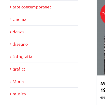
arte contemporanea
O
cinema
danza
disegno
fotografia
grafica
Moda
Ma
1
musica
€
75