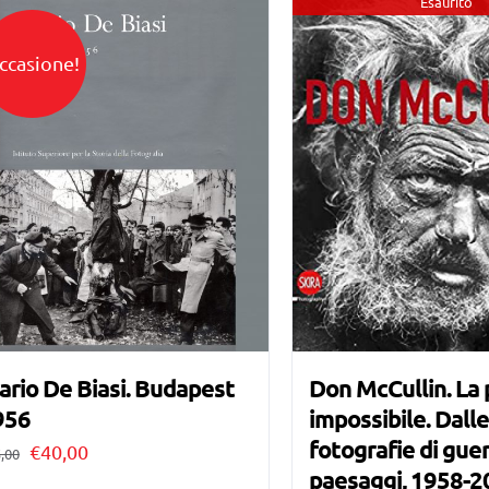
Esaurito
ccasione!
rio De Biasi. Budapest
Don McCullin. La
956
impossibile. Dall
fotografie di guer
Il
Il
€
40,00
,00
paesaggi, 1958-2
prezzo
prezzo