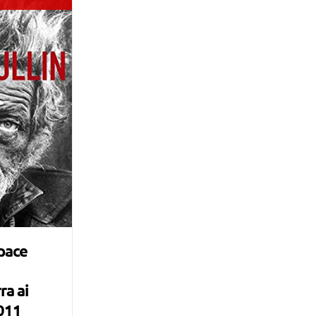
 pace
e
ra ai
011