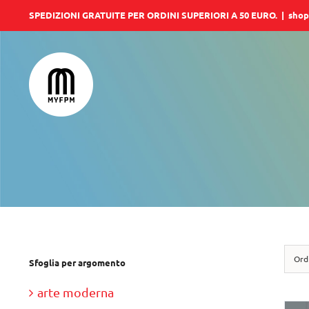
Salta
SPEDIZIONI GRATUITE PER ORDINI SUPERIORI A 50 EURO.
|
shop
al
contenuto
Ord
Sfoglia per argomento
arte moderna