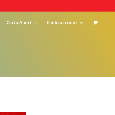
Carta Amici
Il mio account