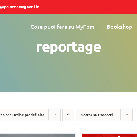
@palazzomagnani.it
Cosa puoi fare su MyFpm
Bookshop
reportage
ina per
Ordine predefinito
Mostra
36 Prodotti