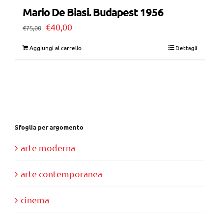
Mario De Biasi. Budapest 1956
Il
Il
€
40,00
€
75,00
prezzo
prezzo
Aggiungi al carrello
Dettagli
originale
attuale
era:
è:
€75,00.
€40,00.
Sfoglia per argomento
arte moderna
arte contemporanea
cinema