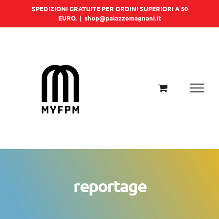
Salta
SPEDIZIONI GRATUITE PER ORDINI SUPERIORI A 50
EURO.
|
shop@palazzomagnani.it
al
contenuto
reportage