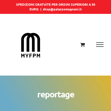
Salta
SPEDIZIONI GRATUITE PER ORDINI SUPERIORI A 50
EURO.
|
shop@palazzomagnani.it
al
contenuto
reportage