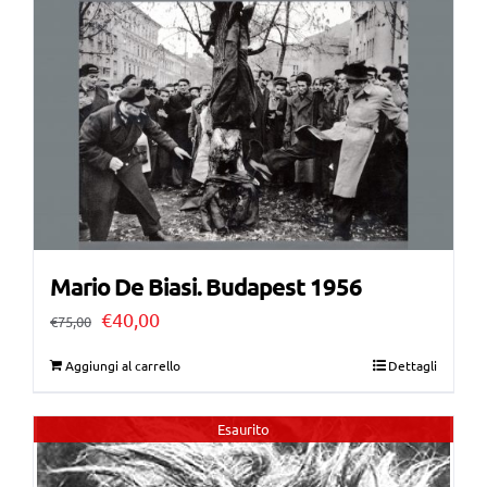
Mario De Biasi. Budapest 1956
Il
Il
€
40,00
€
75,00
prezzo
prezzo
Aggiungi al carrello
Dettagli
originale
attuale
era:
è:
Esaurito
€75,00.
€40,00.