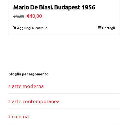
Mario De Biasi. Budapest 1956
Il
Il
€
40,00
€
75,00
prezzo
prezzo
Aggiungi al carrello
Dettagli
originale
attuale
era:
è:
€75,00.
€40,00.
Sfoglia per argomento
arte moderna
arte contemporanea
cinema