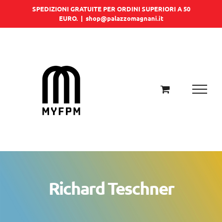
Salta
SPEDIZIONI GRATUITE PER ORDINI SUPERIORI A 50
EURO.
|
shop@palazzomagnani.it
al
contenuto
Richard Teschner