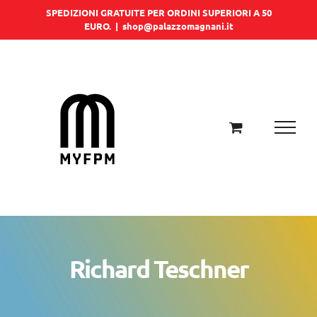
Salta
SPEDIZIONI GRATUITE PER ORDINI SUPERIORI A 50
EURO.
|
shop@palazzomagnani.it
al
contenuto
Richard Teschner