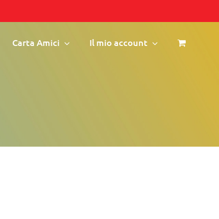
Carta Amici
Il mio account