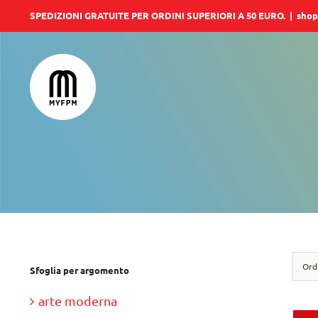
Salta
SPEDIZIONI GRATUITE PER ORDINI SUPERIORI A 50 EURO.
|
shop
al
contenuto
Ord
Sfoglia per argomento
arte moderna