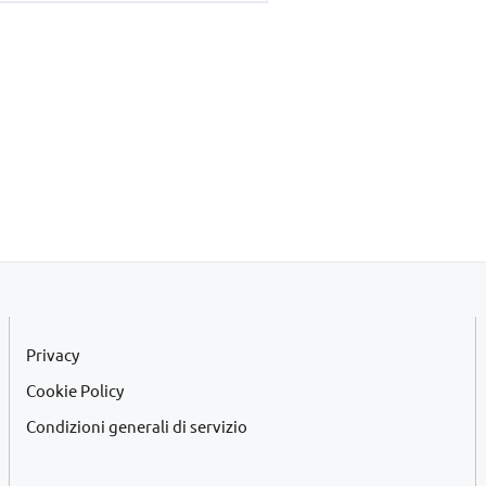
era:
è:
€45,00.
€42,00.
Privacy
Cookie Policy
Condizioni generali di servizio