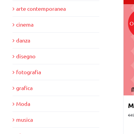
arte contemporanea
O
cinema
danza
disegno
fotografia
grafica
Moda
M
€
45
musica