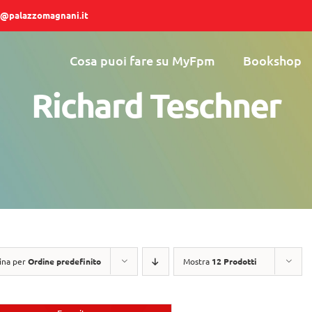
@palazzomagnani.it
Cosa puoi fare su MyFpm
Bookshop
Richard Teschner
ina per
Ordine predefinito
Mostra
12 Prodotti