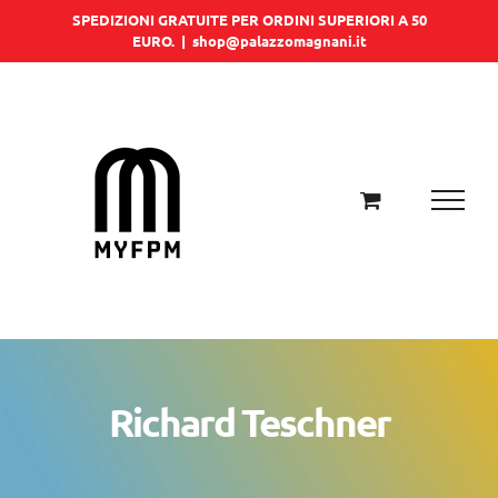
Salta
SPEDIZIONI GRATUITE PER ORDINI SUPERIORI A 50
EURO.
|
shop@palazzomagnani.it
al
contenuto
Richard Teschner