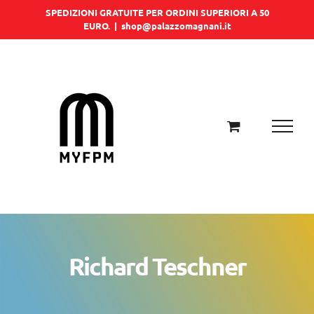
Salta
SPEDIZIONI GRATUITE PER ORDINI SUPERIORI A 50
EURO.
|
shop@palazzomagnani.it
al
contenuto
Richard Teschner