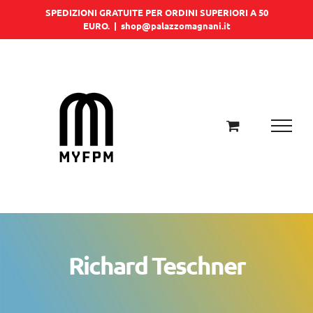
Salta
SPEDIZIONI GRATUITE PER ORDINI SUPERIORI A 50
EURO.
|
shop@palazzomagnani.it
al
contenuto
Richard Teschner