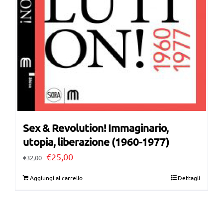
Sex & Revolution! Immaginario,
utopia, liberazione (1960-1977)
Il
Il
€
25,00
€
32,00
prezzo
prezzo
Aggiungi al carrello
Dettagli
originale
attuale
era:
è:
€32,00.
€25,00.