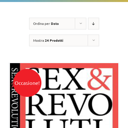
Ordina per
Data
Mostra
24 Prodotti
Occasione!