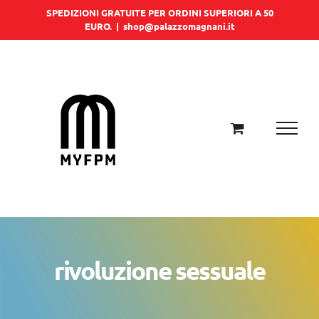
Salta
SPEDIZIONI GRATUITE PER ORDINI SUPERIORI A 50
EURO.
|
shop@palazzomagnani.it
al
contenuto
rivoluzione sessuale