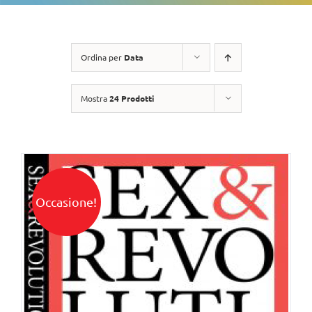
Ordina per
Data
Mostra
24 Prodotti
Occasione!