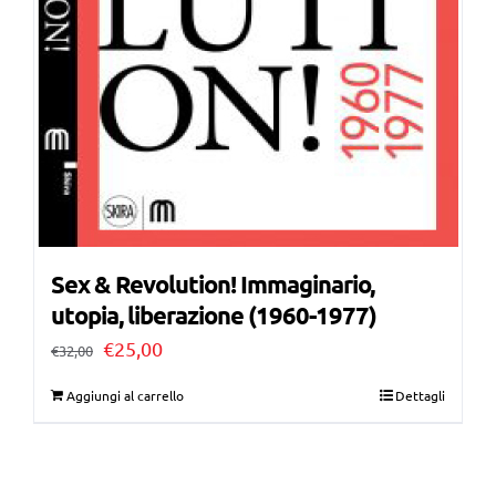
Sex & Revolution! Immaginario,
utopia, liberazione (1960-1977)
Il
Il
€
25,00
€
32,00
prezzo
prezzo
Aggiungi al carrello
Dettagli
originale
attuale
era:
è:
€32,00.
€25,00.