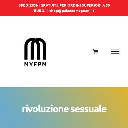
Salta
SPEDIZIONI GRATUITE PER ORDINI SUPERIORI A 50
EURO.
|
shop@palazzomagnani.it
al
contenuto
rivoluzione sessuale