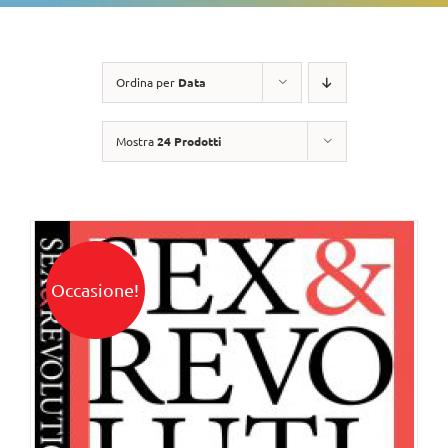
Ordina per
Data
Mostra
24 Prodotti
Occasione!