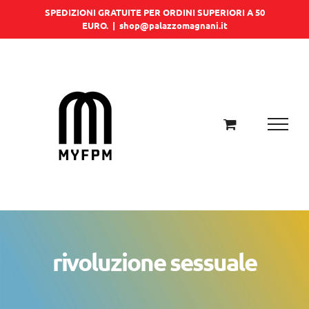
Salta
SPEDIZIONI GRATUITE PER ORDINI SUPERIORI A 50
EURO.
|
shop@palazzomagnani.it
al
contenuto
rivoluzione sessuale