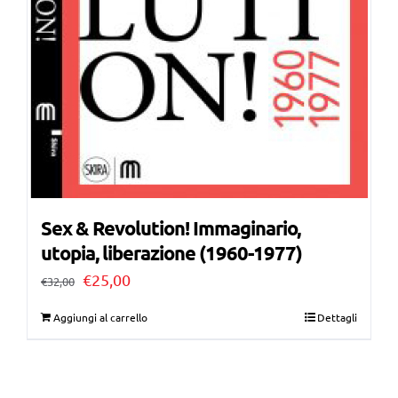
Sex & Revolution! Immaginario,
utopia, liberazione (1960-1977)
Il
Il
€
25,00
€
32,00
prezzo
prezzo
Aggiungi al carrello
Dettagli
originale
attuale
era:
è:
€32,00.
€25,00.