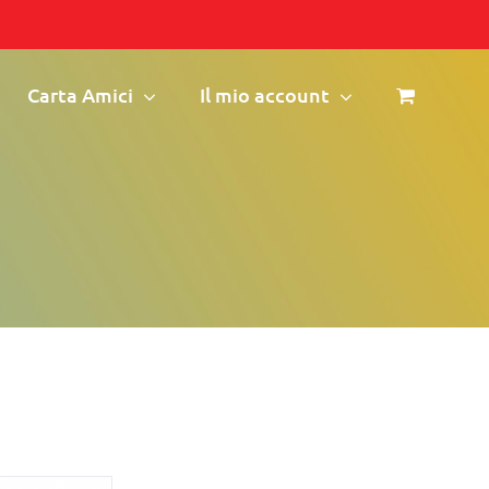
Carta Amici
Il mio account