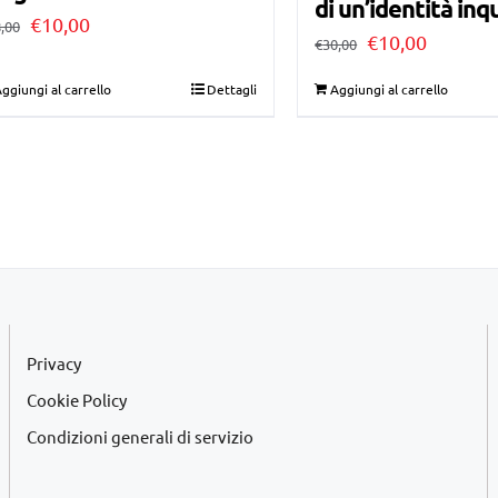
di un’identità inq
Il
Il
€
10,00
,00
Il
Il
€
10,00
€
30,00
prezzo
prezzo
prezzo
prezzo
ggiungi al carrello
Dettagli
Aggiungi al carrello
originale
attuale
originale
attuale
era:
è:
era:
è:
€28,00.
€10,00.
€30,00.
€10,00.
Privacy
Cookie Policy
Condizioni generali di servizio