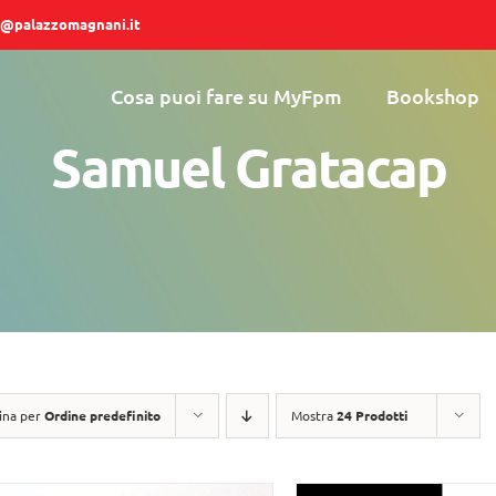
@palazzomagnani.it
Cosa puoi fare su MyFpm
Bookshop
Samuel Gratacap
ina per
Ordine predefinito
Mostra
24 Prodotti