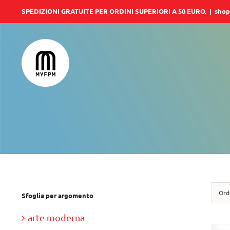
Salta
SPEDIZIONI GRATUITE PER ORDINI SUPERIORI A 50 EURO.
|
shop
al
contenuto
Ord
Sfoglia per argomento
arte moderna