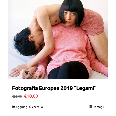
Fotografia Europea 2019 “Legami”
Il
Il
€
10,00
€
28,00
prezzo
prezzo
Aggiungi al carrello
Dettagli
originale
attuale