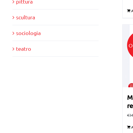
pittura
A
scultura
sociologia
O
teatro
Ma
re
€
34
A