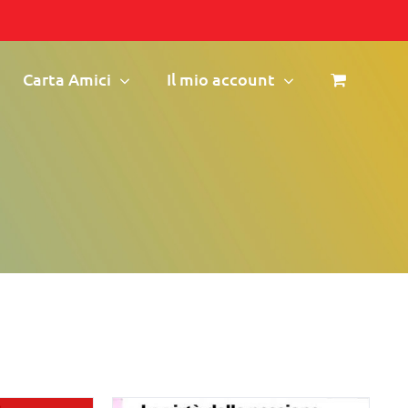
Carta Amici
Il mio account