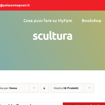
@palazzomagnani.it
Cosa puoi fare su MyFpm
Bookshop
scultura
ina per
Nome
Mostra
36 Prodotti