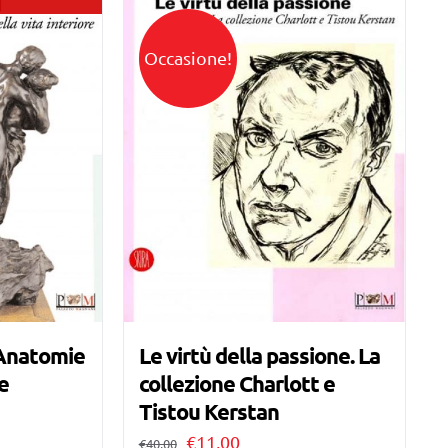
Occasione!
 Anatomie
Le virtù della passione. La
re
collezione Charlott e
Tistou Kerstan
Il
Il
€
11,00
€
40,00