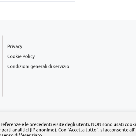
originale
attuale
era:
è:
€34,00.
€10,00.
Privacy
Cookie Policy
Condizioni generali di servizio
2020 -
2026 | Tutti i diritti riservati | MyFpm è un progetto della
Fondazione Pa
 preferenze e le precedenti visite degli utenti. NON sono usati cooki
e parti analitici (IP anonimo). Con "Accetta tutto", si acconsente all
Facebook
Instagram
Twitter
LinkedIn
YouTube
nsenso differenziato.