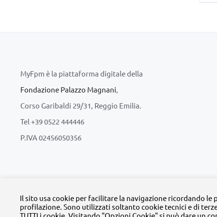
MyFpm è la piattaforma digitale della
Fondazione Palazzo Magnani
,
Corso Garibaldi 29/31, Reggio Emilia.
Tel +39 0522 444446
P.IVA 02456050356
© Copyright 
Il sito usa cookie per facilitare la navigazione ricordando le
profilazione. Sono utilizzati soltanto cookie tecnici e di terz
TUTTI i cookie. Visitando "Opzioni Cookie" si può dare un co