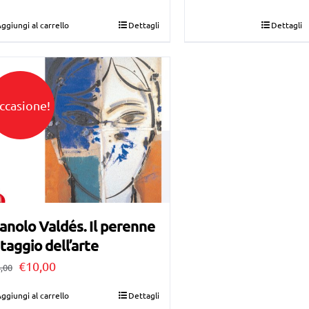
originale
attuale
originale
attuale
ggiungi al carrello
Dettagli
Dettagli
era:
è:
era:
è:
€42,00.
€25,00.
€40,00.
€30,00.
ccasione!
nolo Valdés. Il perenne
taggio dell’arte
Il
Il
€
10,00
,00
prezzo
prezzo
ggiungi al carrello
Dettagli