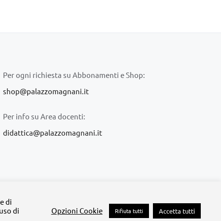
Per ogni richiesta su Abbonamenti e Shop:
shop@palazzomagnani.it
Per info su Area docenti:
didattica@palazzomagnani.it
lazzo Magnani
e di
'uso di
Opzioni Cookie
Rifiuta tutti
Accetta tutti