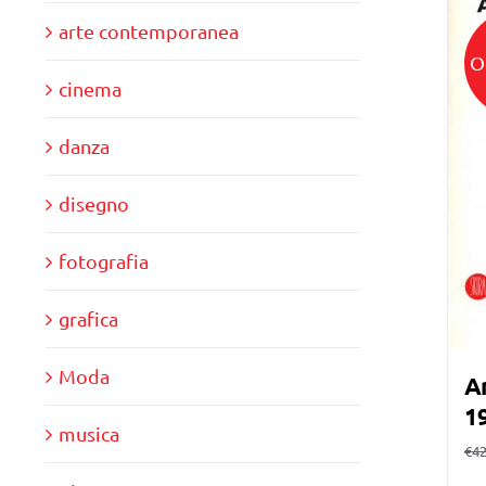
arte contemporanea
O
cinema
danza
disegno
fotografia
grafica
Moda
A
1
musica
€
42