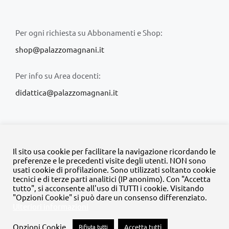
Per ogni richiesta su Abbonamenti e Shop:
shop@palazzomagnani.it
Per info su Area docenti:
didattica@palazzomagnani.it
Il sito usa cookie per facilitare la navigazione ricordando le
preferenze e le precedenti visite degli utenti. NON sono
usati cookie di profilazione. Sono utilizzati soltanto cookie
© Copyright 2020 -
2026 | Tutti i diritti riservati | MyFpm è un
tecnici e di terze parti analitici (IP anonimo). Con "Accetta
progetto della
Fondazione Palazzo Magnani
tutto", si acconsente all'uso di TUTTI i cookie. Visitando
"Opzioni Cookie" si può dare un consenso differenziato.
Ulteriori informazioni
Facebook
Instagram
Twitter
LinkedIn
YouTube
Opzioni Cookie
Rifiuta tutti
Accetta tutti