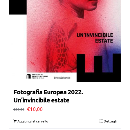
Fotografia Europea 2022.
Un’invincibile estate
Il
Il
€
10,00
€
30,00
prezzo
prezzo
Aggiungi al carrello
Dettagli
originale
attuale