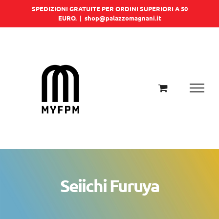
Salta
SPEDIZIONI GRATUITE PER ORDINI SUPERIORI A 50
EURO.
|
shop@palazzomagnani.it
al
contenuto
Seiichi Furuya