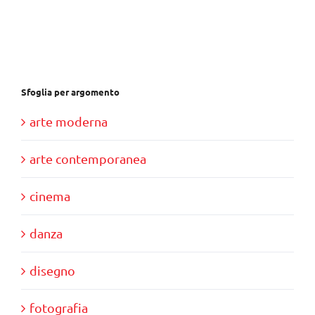
era:
è:
€30,00.
€10,00.
Sfoglia per argomento
arte moderna
arte contemporanea
cinema
danza
disegno
fotografia