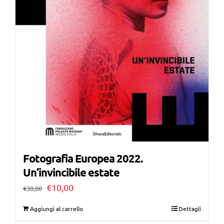
Fotografia Europea 2022.
Un’invincibile estate
Il
Il
€
10,00
€
30,00
prezzo
prezzo
Aggiungi al carrello
Dettagli
originale
attuale