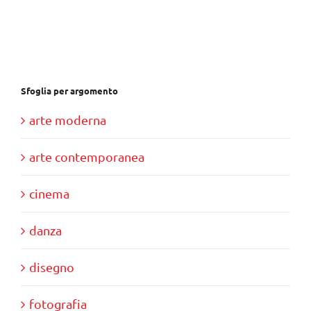
era:
è:
€30,00.
€10,00.
Sfoglia per argomento
arte moderna
arte contemporanea
cinema
danza
disegno
fotografia