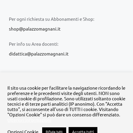
Per ogni richiesta su Abbonamenti e Shop:
shop@palazzomagnani.it
Per info su Area docenti:
didattica@palazzomagnani.it
Il sito usa cookie per facilitare la navigazione ricordando le
preferenze e le precedenti visite degli utenti. NON sono
usati cookie di profilazione. Sono utilizzati soltanto cookie
© Copyright 2020 -
2026 | Tutti i diritti riservati | MyFpm è un
tecnici e di terze parti analitici (IP anonimo). Con "Accetta
progetto della
Fondazione Palazzo Magnani
tutto", si acconsente all'uso di TUTTI i cookie. Visitando
"Opzioni Cookie" si può dare un consenso differenziato.
Ulteriori informazioni
Facebook
Instagram
Twitter
LinkedIn
YouTube
Opzioni Cookie
Rifiuta tutti
Accetta tutti