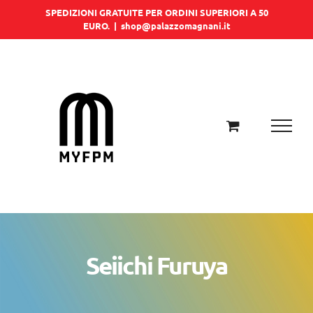
Salta
SPEDIZIONI GRATUITE PER ORDINI SUPERIORI A 50
EURO.
|
shop@palazzomagnani.it
al
contenuto
Seiichi Furuya