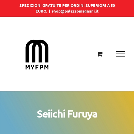
Salta
SPEDIZIONI GRATUITE PER ORDINI SUPERIORI A 50
EURO.
|
shop@palazzomagnani.it
al
contenuto
Seiichi Furuya