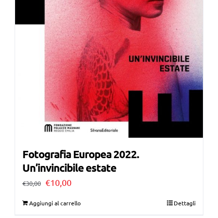
Fotografia Europea 2022.
Un’invincibile estate
Il
Il
€
10,00
€
30,00
prezzo
prezzo
Aggiungi al carrello
Dettagli
originale
attuale