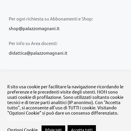
Per ogni richiesta su Abbonamenti e Shop:
shop@palazzomagnani.it
Per info su Area docenti:
didattica@palazzomagnani.it
Il sito usa cookie per facilitare la navigazione ricordando le
preferenze e le precedenti visite degli utenti. NON sono
usati cookie di profilazione. Sono utilizzati soltanto cookie
© Copyright 2020 -
2026 | Tutti i diritti riservati | MyFpm è un
tecnici e di terze parti analitici (IP anonimo). Con "Accetta
progetto della
Fondazione Palazzo Magnani
tutto", si acconsente all'uso di TUTTI i cookie. Visitando
"Opzioni Cookie" si può dare un consenso differenziato.
Ulteriori informazioni
Facebook
Instagram
Twitter
LinkedIn
YouTube
Opzioni Cookie
Rifiuta tutti
Accetta tutti