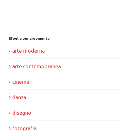
era:
è:
€30,00.
€10,00.
Sfoglia per argomento
arte moderna
arte contemporanea
cinema
danza
disegno
fotografia