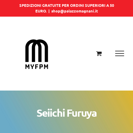
Salta
SPEDIZIONI GRATUITE PER ORDINI SUPERIORI A 50
EURO.
|
shop@palazzomagnani.it
al
contenuto
Seiichi Furuya