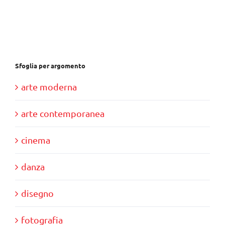
era:
è:
€30,00.
€10,00.
Sfoglia per argomento
arte moderna
arte contemporanea
cinema
danza
disegno
fotografia