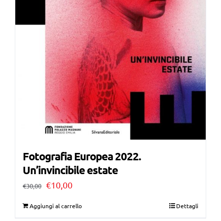
Fotografia Europea 2022.
Un’invincibile estate
Il
Il
€
10,00
€
30,00
prezzo
prezzo
Aggiungi al carrello
Dettagli
originale
attuale