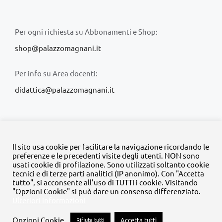
Per ogni richiesta su Abbonamenti e Shop:
shop@palazzomagnani.it
Per info su Area docenti:
didattica@palazzomagnani.it
Il sito usa cookie per facilitare la navigazione ricordando le
preferenze e le precedenti visite degli utenti. NON sono
usati cookie di profilazione. Sono utilizzati soltanto cookie
© Copyright 2020 -
2026 | Tutti i diritti riservati | MyFpm è un
tecnici e di terze parti analitici (IP anonimo). Con "Accetta
progetto della
Fondazione Palazzo Magnani
tutto", si acconsente all'uso di TUTTI i cookie. Visitando
"Opzioni Cookie" si può dare un consenso differenziato.
Ulteriori informazioni
Facebook
Instagram
Twitter
LinkedIn
YouTube
Opzioni Cookie
Rifiuta tutti
Accetta tutti