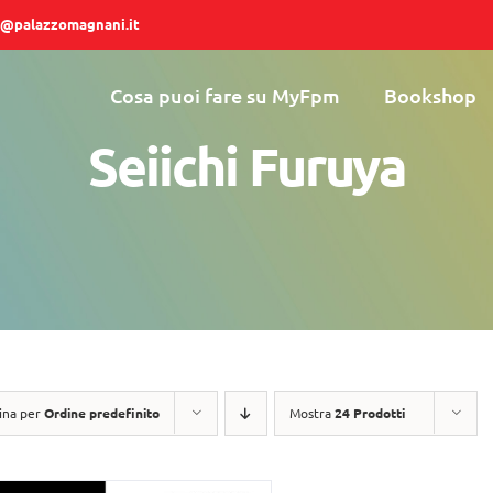
@palazzomagnani.it
Cosa puoi fare su MyFpm
Bookshop
Seiichi Furuya
ina per
Ordine predefinito
Mostra
24 Prodotti