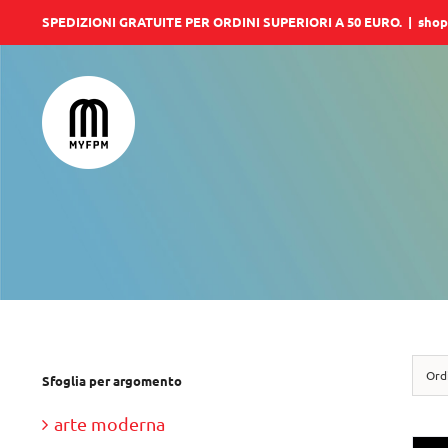
Salta
SPEDIZIONI GRATUITE PER ORDINI SUPERIORI A 50 EURO.
|
shop
al
contenuto
Ord
Sfoglia per argomento
arte moderna