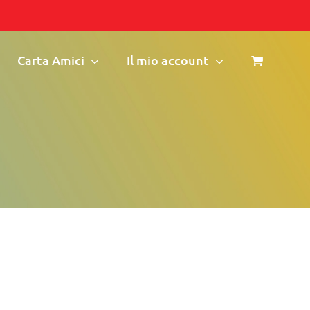
Carta Amici
Il mio account