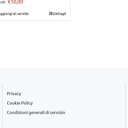
Il
Il
€
10,00
,00
prezzo
prezzo
ggiungi al carrello
Dettagli
originale
attuale
era:
è:
€30,00.
€10,00.
Privacy
Cookie Policy
Condizioni generali di servizio