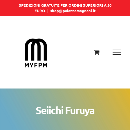
Salta
SPEDIZIONI GRATUITE PER ORDINI SUPERIORI A 50
EURO.
|
shop@palazzomagnani.it
al
contenuto
Seiichi Furuya