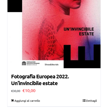
Fotografia Europea 2022.
Un’invincibile estate
Il
Il
€
10,00
€
30,00
prezzo
prezzo
Aggiungi al carrello
Dettagli
originale
attuale