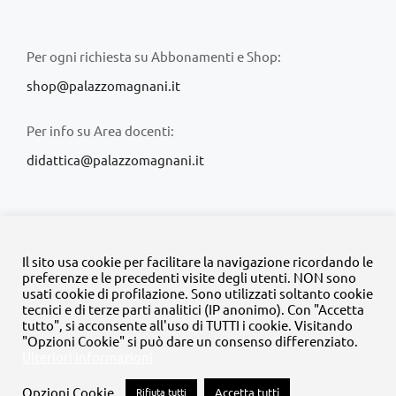
Per ogni richiesta su Abbonamenti e Shop:
shop@palazzomagnani.it
Per info su Area docenti:
didattica@palazzomagnani.it
Il sito usa cookie per facilitare la navigazione ricordando le
preferenze e le precedenti visite degli utenti. NON sono
usati cookie di profilazione. Sono utilizzati soltanto cookie
© Copyright 2020 -
2026 | Tutti i diritti riservati | MyFpm è un
tecnici e di terze parti analitici (IP anonimo). Con "Accetta
progetto della
Fondazione Palazzo Magnani
tutto", si acconsente all'uso di TUTTI i cookie. Visitando
"Opzioni Cookie" si può dare un consenso differenziato.
Ulteriori informazioni
Facebook
Instagram
Twitter
LinkedIn
YouTube
Opzioni Cookie
Rifiuta tutti
Accetta tutti