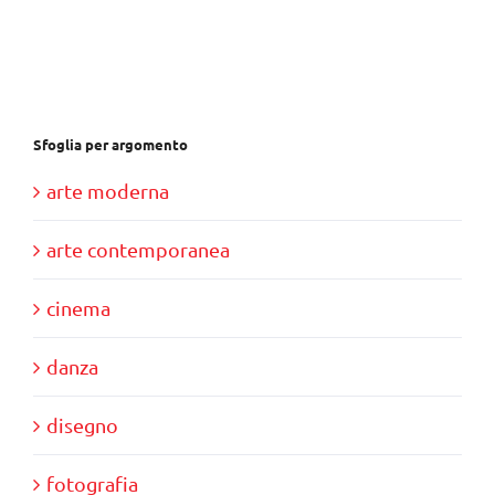
era:
è:
€30,00.
€10,00.
Sfoglia per argomento
arte moderna
arte contemporanea
cinema
danza
disegno
fotografia