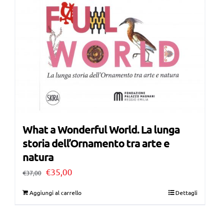
What a Wonderful World. La lunga
storia dell’Ornamento tra arte e
natura
Il
Il
€
35,00
€
37,00
prezzo
prezzo
Aggiungi al carrello
Dettagli
originale
attuale
era:
è: