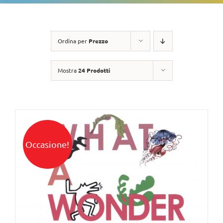
Ordina per
Prezzo
Mostra
24 Prodotti
Occasione!