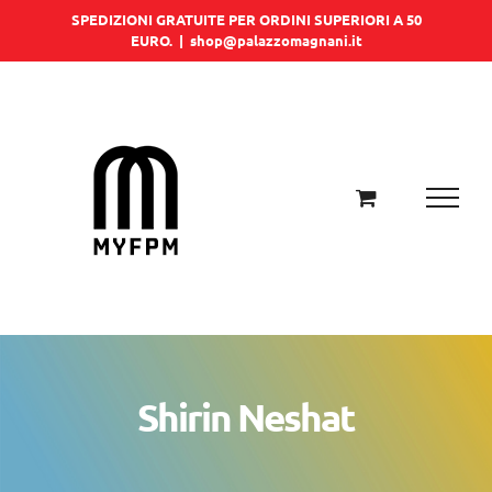
Salta
SPEDIZIONI GRATUITE PER ORDINI SUPERIORI A 50
EURO.
|
shop@palazzomagnani.it
al
contenuto
Shirin Neshat