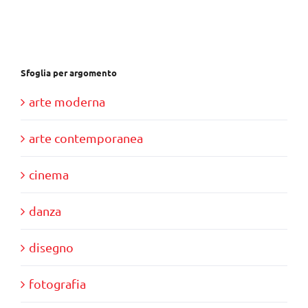
€37,00.
€35,00.
Sfoglia per argomento
arte moderna
arte contemporanea
cinema
danza
disegno
fotografia