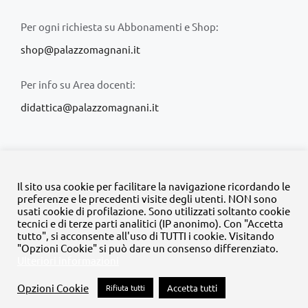
Per ogni richiesta su Abbonamenti e Shop:
shop@palazzomagnani.it
Per info su Area docenti:
didattica@palazzomagnani.it
Il sito usa cookie per facilitare la navigazione ricordando le
preferenze e le precedenti visite degli utenti. NON sono
usati cookie di profilazione. Sono utilizzati soltanto cookie
© Copyright 2020 -
2026 | Tutti i diritti riservati | MyFpm è un
tecnici e di terze parti analitici (IP anonimo). Con "Accetta
progetto della
Fondazione Palazzo Magnani
tutto", si acconsente all'uso di TUTTI i cookie. Visitando
"Opzioni Cookie" si può dare un consenso differenziato.
Ulteriori informazioni
Facebook
Instagram
Twitter
LinkedIn
YouTube
Opzioni Cookie
Rifiuta tutti
Accetta tutti