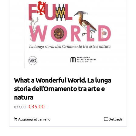
What a Wonderful World. La lunga
storia dell’Ornamento tra arte e
natura
Il
Il
€
35,00
€
37,00
prezzo
prezzo
Aggiungi al carrello
Dettagli
originale
attuale
era:
è: