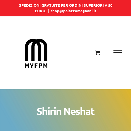
Salta
SPEDIZIONI GRATUITE PER ORDINI SUPERIORI A 50
EURO.
|
shop@palazzomagnani.it
al
contenuto
Shirin Neshat