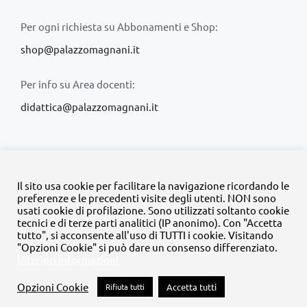
Per ogni richiesta su Abbonamenti e Shop:
shop@palazzomagnani.it
Per info su Area docenti:
didattica@palazzomagnani.it
Il sito usa cookie per facilitare la navigazione ricordando le
preferenze e le precedenti visite degli utenti. NON sono
usati cookie di profilazione. Sono utilizzati soltanto cookie
© Copyright 2020 -
2026 | Tutti i diritti riservati | MyFpm è un
tecnici e di terze parti analitici (IP anonimo). Con "Accetta
progetto della
Fondazione Palazzo Magnani
tutto", si acconsente all'uso di TUTTI i cookie. Visitando
"Opzioni Cookie" si può dare un consenso differenziato.
Ulteriori informazioni
Facebook
Instagram
Twitter
LinkedIn
YouTube
Opzioni Cookie
Rifiuta tutti
Accetta tutti