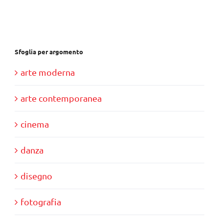
€37,00.
€35,00.
Sfoglia per argomento
arte moderna
arte contemporanea
cinema
danza
disegno
fotografia