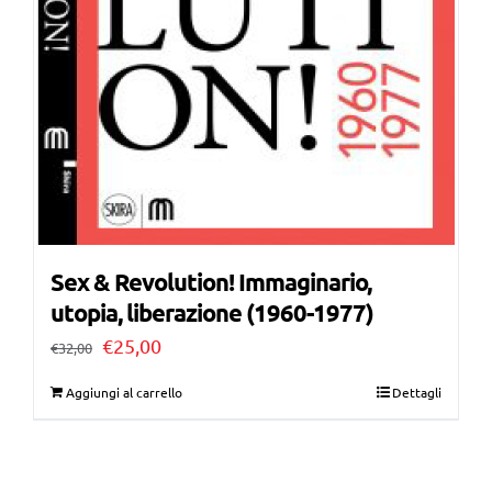
Sex & Revolution! Immaginario,
utopia, liberazione (1960-1977)
Il
Il
€
25,00
€
32,00
prezzo
prezzo
Aggiungi al carrello
Dettagli
originale
attuale
era:
è:
€32,00.
€25,00.