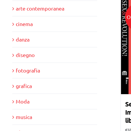
arte contemporanea
O
cinema
danza
disegno
fotografia
grafica
Moda
Se
Im
musica
li
€
32