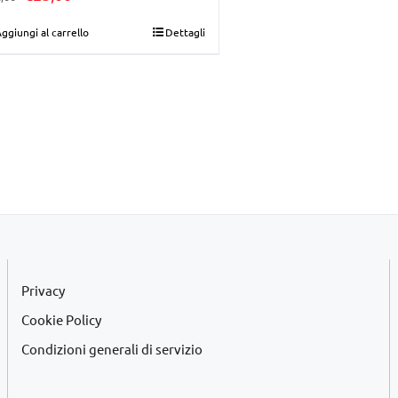
prezzo
prezzo
ggiungi al carrello
Dettagli
originale
attuale
era:
è:
€32,00.
€25,00.
Privacy
Cookie Policy
Condizioni generali di servizio