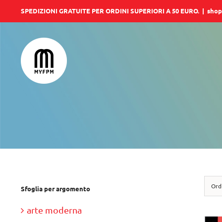
Salta
SPEDIZIONI GRATUITE PER ORDINI SUPERIORI A 50 EURO.
|
shop
al
contenuto
Ord
Sfoglia per argomento
arte moderna