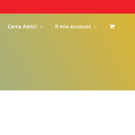
Carta Amici
Il mio account