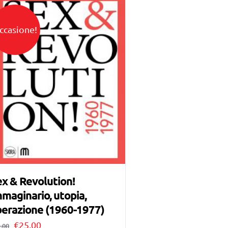
ccasione!
x & Revolution!
maginario, utopia,
berazione (1960-1977)
Il
Il
€
25,00
,00