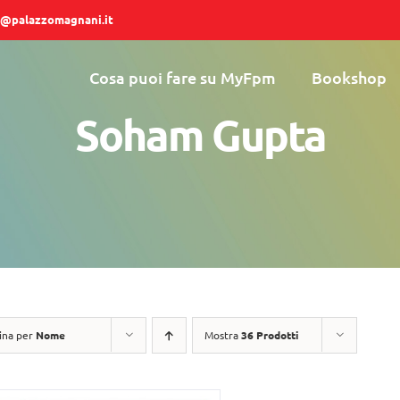
@palazzomagnani.it
Cosa puoi fare su MyFpm
Bookshop
Soham Gupta
ina per
Nome
Mostra
36 Prodotti