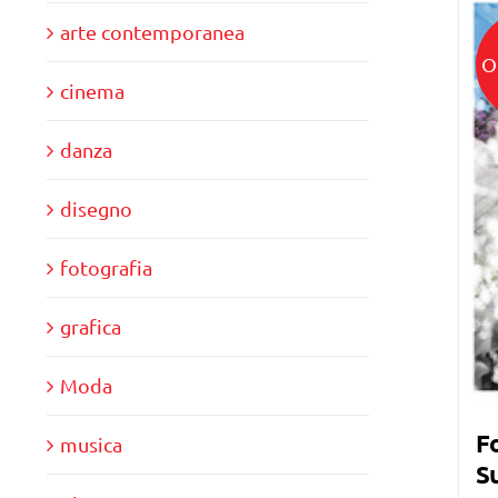
arte contemporanea
O
cinema
danza
disegno
fotografia
grafica
Moda
Fo
musica
Su