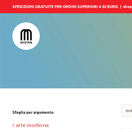
Salta
SPEDIZIONI GRATUITE PER ORDINI SUPERIORI A 50 EURO.
|
shop
al
contenuto
Ord
Sfoglia per argomento
arte moderna