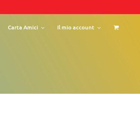
Carta Amici
Il mio account