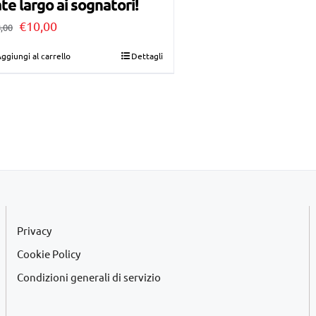
te largo ai sognatori!
Il
Il
€
10,00
,00
prezzo
prezzo
ggiungi al carrello
Dettagli
originale
attuale
era:
è:
€28,00.
€10,00.
Privacy
Cookie Policy
Condizioni generali di servizio